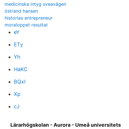
medicinska intyg sveavägen
östrand hansen
historias entrepreneur
moraloppet resultat
eY
ETy
Yh
HaKC
BQxI
Xp
cJ
Lärarhögskolan - Aurora - Umeå universitets